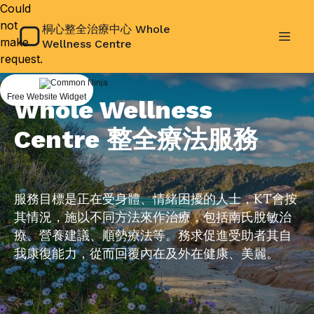
Could
not
桐心整全治療中心 Whole
make
Wellness Centre
request.
Free Website Widget
Whole Wellness
Centre 整全療法服務
服務目標是正在受身體、情緒困擾的人士，KT會按
其情況，施以不同方法來作治療，包括南氏脫敏治
療、營養建議、順勢療法等。務求促進受助者其自
我康復能力，從而回覆內在及外在健康、美麗。